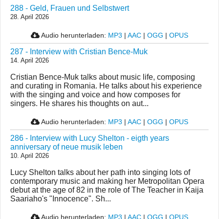
288 - Geld, Frauen und Selbstwert
28. April 2026
Audio herunterladen:
MP3
|
AAC
|
OGG
|
OPUS
287 - Interview with Cristian Bence-Muk
14. April 2026
Cristian Bence-Muk talks about music life, composing
and curating in Romania. He talks about his experience
with the singing and voice and how composes for
singers. He shares his thoughts on aut...
Audio herunterladen:
MP3
|
AAC
|
OGG
|
OPUS
286 - Interview with Lucy Shelton - eigth years
anniversary of neue musik leben
10. April 2026
Lucy Shelton talks about her path into singing lots of
contemporary music and making her Metropolitan Opera
debut at the age of 82 in the role of The Teacher in Kaija
Saariaho's "Innocence". Sh...
Audio herunterladen:
MP3
|
AAC
|
OGG
|
OPUS