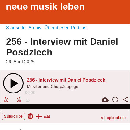
neue musik leben
Startseite
Archiv
Über diesen Podcast
256 - Interview mit Daniel
Posdziech
29. April 2025
256 - Interview mit Daniel Posdziech
Musiker und Chorpädagoge
00:00
Subscribe
All episodes
›