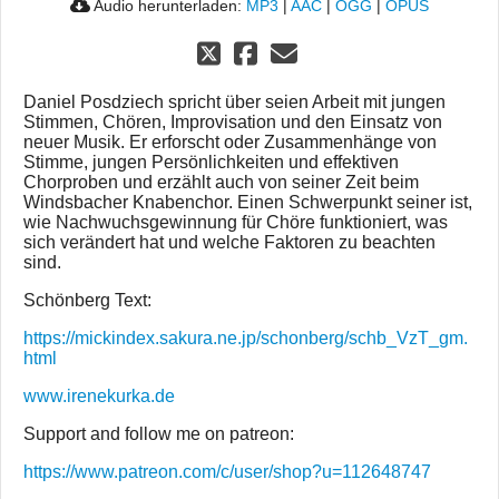
Audio herunterladen:
MP3
|
AAC
|
OGG
|
OPUS
Daniel Posdziech spricht über seien Arbeit mit jungen
Stimmen, Chören, Improvisation und den Einsatz von
neuer Musik. Er erforscht oder Zusammenhänge von
Stimme, jungen Persönlichkeiten und effektiven
Chorproben und erzählt auch von seiner Zeit beim
Windsbacher Knabenchor. Einen Schwerpunkt seiner ist,
wie Nachwuchsgewinnung für Chöre funktioniert, was
sich verändert hat und welche Faktoren zu beachten
sind.
Schönberg Text:
https://mickindex.sakura.ne.jp/schonberg/schb_VzT_gm.
html
www.irenekurka.de
Support and follow me on patreon:
https://www.patreon.com/c/user/shop?u=112648747