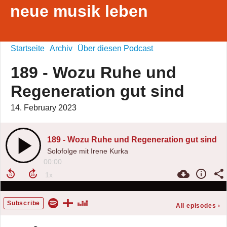
neue musik leben
Startseite
Archiv
Über diesen Podcast
189 - Wozu Ruhe und
Regeneration gut sind
14. February 2023
189 - Wozu Ruhe und Regeneration gut sind
Solofolge mit Irene Kurka
00:00
Subscribe
All episodes
›