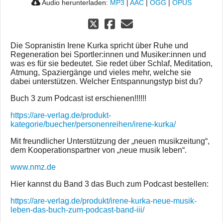
Audio herunterladen:
MP3
|
AAC
|
OGG
|
OPUS
Die Sopranistin Irene Kurka spricht über Ruhe und
Regeneration bei Sportler:innen und Musiker:innen und
was es für sie bedeutet. Sie redet über Schlaf, Meditation,
Atmung, Spaziergänge und vieles mehr, welche sie
dabei unterstützen. Welcher Entspannungstyp bist du?
Buch 3 zum Podcast ist erschienen!!!!!!
https://are-verlag.de/produkt-
kategorie/buecher/personenreihen/irene-kurka/
Mit freundlicher Unterstützung der „neuen musikzeitung“,
dem Kooperationspartner von „neue musik leben“.
www.nmz.de
Hier kannst du Band 3 das Buch zum Podcast bestellen:
https://are-verlag.de/produkt/irene-kurka-neue-musik-
leben-das-buch-zum-podcast-band-iii/