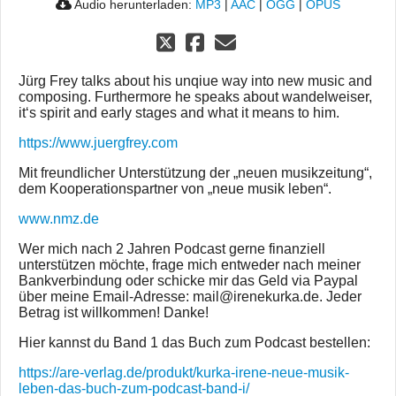
Audio herunterladen:
MP3
|
AAC
|
OGG
|
OPUS
Jürg Frey talks about his unqiue way into new music and
composing. Furthermore he speaks about wandelweiser,
it‘s spirit and early stages and what it means to him.
https://www.juergfrey.com
Mit freundlicher Unterstützung der „neuen musikzeitung“,
dem Kooperationspartner von „neue musik leben“.
www.nmz.de
Wer mich nach 2 Jahren Podcast gerne finanziell
unterstützen möchte, frage mich entweder nach meiner
Bankverbindung oder schicke mir das Geld via Paypal
über meine Email-Adresse: mail@irenekurka.de. Jeder
Betrag ist willkommen! Danke!
Hier kannst du Band 1 das Buch zum Podcast bestellen:
https://are-verlag.de/produkt/kurka-irene-neue-musik-
leben-das-buch-zum-podcast-band-i/