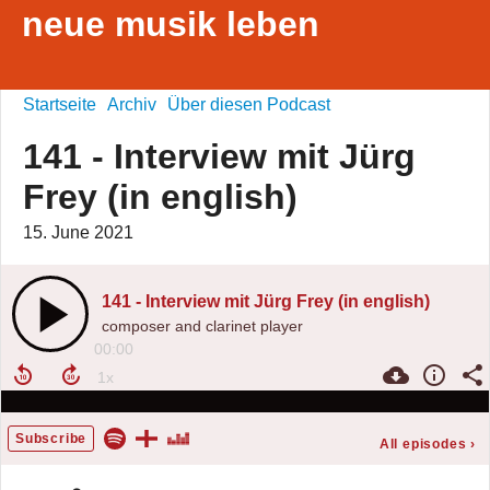
neue musik leben
Startseite
Archiv
Über diesen Podcast
141 - Interview mit Jürg
Frey (in english)
15. June 2021
141 - Interview mit Jürg Frey (in english)
composer and clarinet player
00:00
Subscribe
All episodes
›