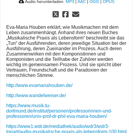
Audio herunterladen:
MP3
|
AAC
|
OGG
|
OPUS
Eva-Maria Houben erklärt, wie Musikmachen mit dem
Leben zusammenhängt. Anhand ihres neuen Buches
„Musikalische Praxis als Lebensform“ beschreibt sie das
„Tun“ der Ausführenden, deren jeweilige Situation bei der
Ausführung, deren Zueinander im Prozess. Auch deren
Zusammenwirken mit den Komponistinnen und
Komponisten und die Teilhabe der Zuhörer werden
wichtig im gemeinsamen Prozess. Und sie spricht über
Vertrauen, Freundschaft und die Paradoxien der
menschlichen Stimme.
http://www.evamariahouben.de/
http://www.wandelweiser.de/
https://www.musik.tu-
dortmund.de/institut/personen/professorinnen-und-
professoren/univ-prof-dr-phil-eva-maria-houben/
https://www1.wdr.de/mediathek/audio/wdr3/wdr3-
tonart/audio-musikalische-praxis-als-lebensform-100.html