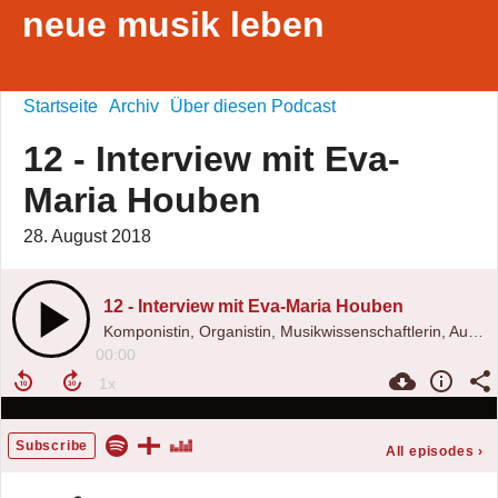
neue musik leben
Startseite
Archiv
Über diesen Podcast
12 - Interview mit Eva-
Maria Houben
28. August 2018
12 - Interview mit Eva-Maria Houben
Komponistin, Organistin, Musikwissenschaftlerin, Autorin, Professorin, Pianistin
00:00
Subscribe
All episodes
›