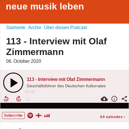
neue musik leben
Startseite
Archiv
Über diesen Podcast
113 - Interview mit Olaf
Zimmermann
06. October 2020
113 - Interview mit Olaf Zimmermann
Geschäftsführer des Deutschen Kulturrates
00:00
Subscribe
All episodes
›