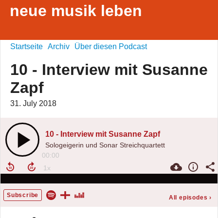
neue musik leben
Startseite
Archiv
Über diesen Podcast
10 - Interview mit Susanne
Zapf
31. July 2018
10 - Interview mit Susanne Zapf
Sologeigerin und Sonar Streichquartett
00:00
Subscribe
All episodes
›